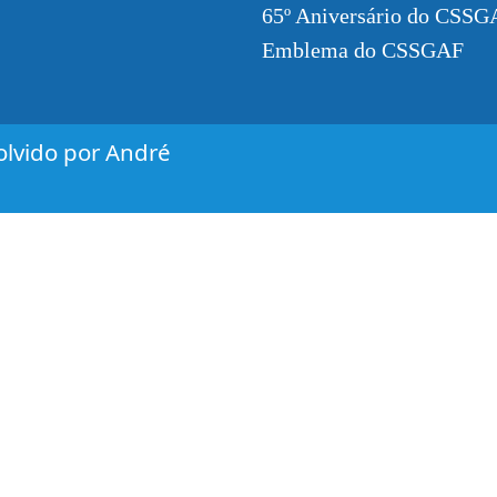
65º Aniversário do CSSG
Emblema do CSSGAF
lvido por André