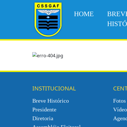
HOME
BREV
HIST
INSTITUCIONAL
CEN
Breve Histórico
Fotos
Presidente
Vídeo
Diretoria
Agen