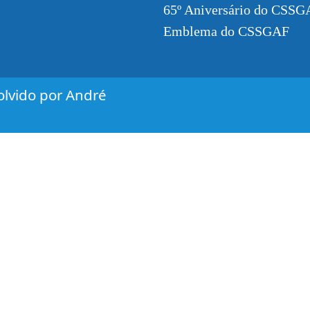
65º Aniversário do CSSG
Emblema do CSSGAF
lvido por André