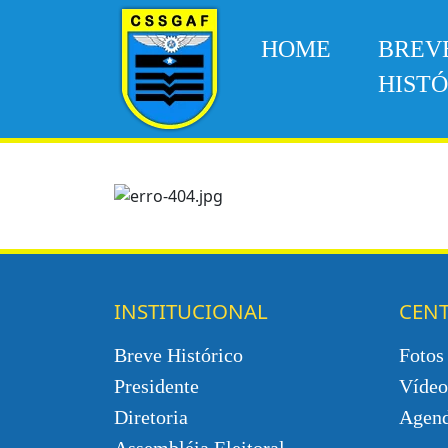
HOME
BREV
HIST
INSTITUCIONAL
CEN
Breve Histórico
Fotos
Presidente
Vídeo
Diretoria
Agen